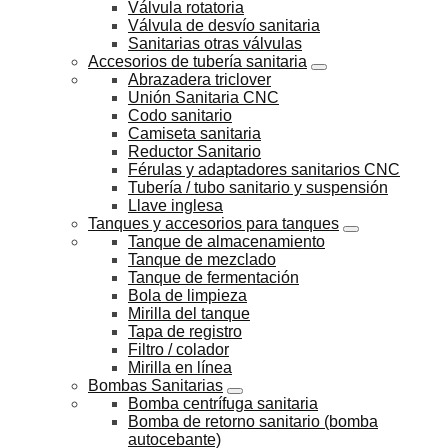
Válvula rotatoria
Válvula de desvío sanitaria
Sanitarias otras válvulas
Accesorios de tubería sanitaria
Abrazadera triclover
Unión Sanitaria CNC
Codo sanitario
Camiseta sanitaria
Reductor Sanitario
Férulas y adaptadores sanitarios CNC
Tubería / tubo sanitario y suspensión
Llave inglesa
Tanques y accesorios para tanques
Tanque de almacenamiento
Tanque de mezclado
Tanque de fermentación
Bola de limpieza
Mirilla del tanque
Tapa de registro
Filtro / colador
Mirilla en línea
Bombas Sanitarias
Bomba centrífuga sanitaria
Bomba de retorno sanitario (bomba
autocebante)