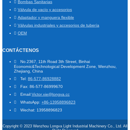
Bombas Sanitarias
Válvula de vacío y accesorios
Adaptador y manguera flexible
Válvulas industriales y accesorios de tubería
OEM
CONTÁCTENOS
No.2367, 11th Road 3th Street, Binhai
Economic&Technological Development Zone, Wenzhou,
Zhejiang, China
Tel:
86-577-86928882
Fax: 86-577-86999670
Email:
Victor.xie@longva.cc
WhatsApp:
+86-13958896823
Wechat: 13958896823
Copyright © 2023 Wenzhou Longva Light Industrial Machinery Co., Ltd. All