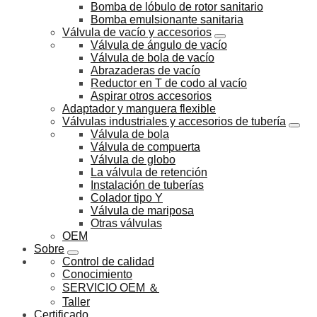
Bomba de lóbulo de rotor sanitario
Bomba emulsionante sanitaria
Válvula de vacío y accesorios
Válvula de ángulo de vacío
Válvula de bola de vacío
Abrazaderas de vacío
Reductor en T de codo al vacío
Aspirar otros accesorios
Adaptador y manguera flexible
Válvulas industriales y accesorios de tubería
Válvula de bola
Válvula de compuerta
Válvula de globo
La válvula de retención
Instalación de tuberías
Colador tipo Y
Válvula de mariposa
Otras válvulas
OEM
Sobre
Control de calidad
Conocimiento
SERVICIO OEM ＆
Taller
Certificado