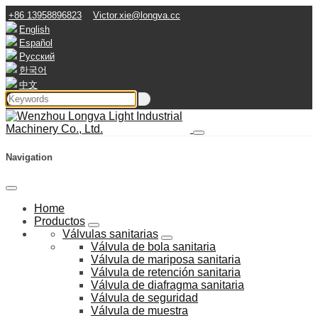
+86 13958896823
Victor.xie@longva.cc
English
Español
Русский
한국어
中文
Navigation
Home
Productos
Válvulas sanitarias
Válvula de bola sanitaria
Válvula de mariposa sanitaria
Válvula de retención sanitaria
Válvula de diafragma sanitaria
Válvula de seguridad
Válvula de muestra