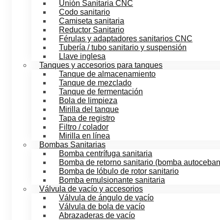
Unión Sanitaria CNC
Codo sanitario
Camiseta sanitaria
Reductor Sanitario
Férulas y adaptadores sanitarios CNC
Tubería / tubo sanitario y suspensión
Llave inglesa
Tanques y accesorios para tanques
Tanque de almacenamiento
Tanque de mezclado
Tanque de fermentación
Bola de limpieza
Mirilla del tanque
Tapa de registro
Filtro / colador
Mirilla en línea
Bombas Sanitarias
Bomba centrífuga sanitaria
Bomba de retorno sanitario (bomba autoceban
Bomba de lóbulo de rotor sanitario
Bomba emulsionante sanitaria
Válvula de vacío y accesorios
Válvula de ángulo de vacío
Válvula de bola de vacío
Abrazaderas de vacío