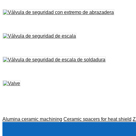
Alumina ceramic machining
Ceramic spacers for heat shield
Z