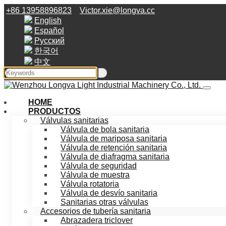
+86 13958896823
Victor.xie@longva.cc
English
Español
Русский
한국어
中文
HOME
PRODUCTOS
Válvulas sanitarias
Válvula de bola sanitaria
Válvula de mariposa sanitaria
Válvula de retención sanitaria
Válvula de diafragma sanitaria
Válvula de seguridad
Válvula de muestra
Válvula rotatoria
Válvula de desvío sanitaria
Sanitarias otras válvulas
Accesorios de tubería sanitaria
Abrazadera triclover