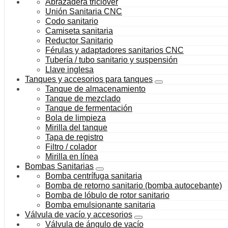
Abrazadera triclover
Unión Sanitaria CNC
Codo sanitario
Camiseta sanitaria
Reductor Sanitario
Férulas y adaptadores sanitarios CNC
Tubería / tubo sanitario y suspensión
Llave inglesa
Tanques y accesorios para tanques
Tanque de almacenamiento
Tanque de mezclado
Tanque de fermentación
Bola de limpieza
Mirilla del tanque
Tapa de registro
Filtro / colador
Mirilla en línea
Bombas Sanitarias
Bomba centrífuga sanitaria
Bomba de retorno sanitario (bomba autocebante)
Bomba de lóbulo de rotor sanitario
Bomba emulsionante sanitaria
Válvula de vacío y accesorios
Válvula de ángulo de vacío