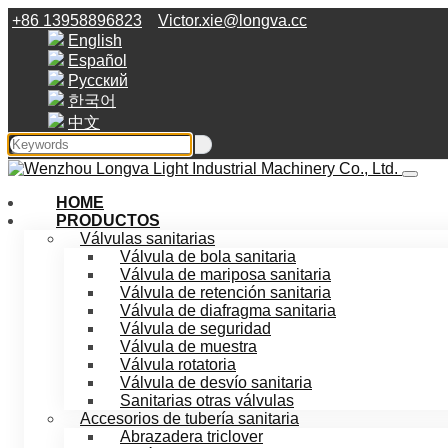
+86 13958896823
Victor.xie@longva.cc
English
Español
Русский
한국어
中文
HOME
PRODUCTOS
Válvulas sanitarias
Válvula de bola sanitaria
Válvula de mariposa sanitaria
Válvula de retención sanitaria
Válvula de diafragma sanitaria
Válvula de seguridad
Válvula de muestra
Válvula rotatoria
Válvula de desvío sanitaria
Sanitarias otras válvulas
Accesorios de tubería sanitaria
Abrazadera triclover