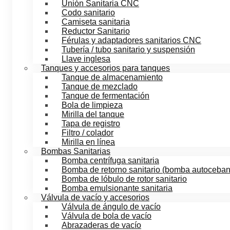
Unión Sanitaria CNC
Codo sanitario
Camiseta sanitaria
Reductor Sanitario
Férulas y adaptadores sanitarios CNC
Tubería / tubo sanitario y suspensión
Llave inglesa
Tanques y accesorios para tanques
Tanque de almacenamiento
Tanque de mezclado
Tanque de fermentación
Bola de limpieza
Mirilla del tanque
Tapa de registro
Filtro / colador
Mirilla en línea
Bombas Sanitarias
Bomba centrífuga sanitaria
Bomba de retorno sanitario (bomba autoceban
Bomba de lóbulo de rotor sanitario
Bomba emulsionante sanitaria
Válvula de vacío y accesorios
Válvula de ángulo de vacío
Válvula de bola de vacío
Abrazaderas de vacío