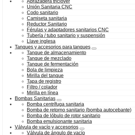
Abrazadera triclover
Unión Sanitaria CNC
Codo sanitario
Camiseta sanitaria
Reductor Sanitario
Férulas y adaptadores sanitarios CNC
Tubería / tubo sanitario y suspensión
Llave inglesa
Tanques y accesorios para tanques
Tanque de almacenamiento
Tanque de mezclado
Tanque de fermentación
Bola de limpieza
Mirilla del tanque
Tapa de registro
Filtro / colador
Mirilla en línea
Bombas Sanitarias
Bomba centrífuga sanitaria
Bomba de retorno sanitario (bomba autocebante)
Bomba de lóbulo de rotor sanitario
Bomba emulsionante sanitaria
Válvula de vacío y accesorios
Válvula de ángulo de vacío