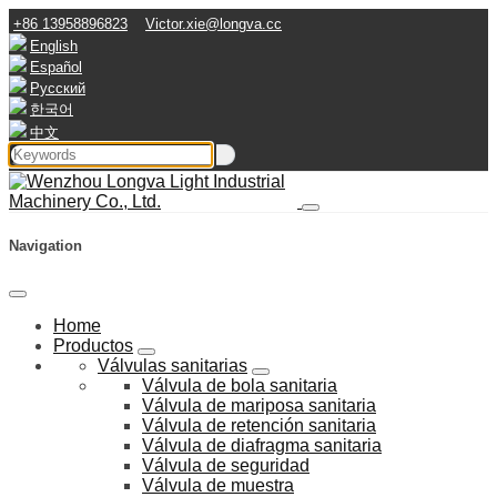
+86 13958896823
Victor.xie@longva.cc
English
Español
Русский
한국어
中文
Navigation
Home
Productos
Válvulas sanitarias
Válvula de bola sanitaria
Válvula de mariposa sanitaria
Válvula de retención sanitaria
Válvula de diafragma sanitaria
Válvula de seguridad
Válvula de muestra