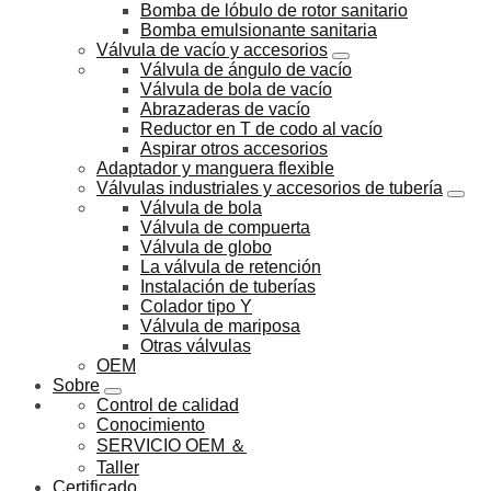
Bomba de lóbulo de rotor sanitario
Bomba emulsionante sanitaria
Válvula de vacío y accesorios
Válvula de ángulo de vacío
Válvula de bola de vacío
Abrazaderas de vacío
Reductor en T de codo al vacío
Aspirar otros accesorios
Adaptador y manguera flexible
Válvulas industriales y accesorios de tubería
Válvula de bola
Válvula de compuerta
Válvula de globo
La válvula de retención
Instalación de tuberías
Colador tipo Y
Válvula de mariposa
Otras válvulas
OEM
Sobre
Control de calidad
Conocimiento
SERVICIO OEM ＆
Taller
Certificado