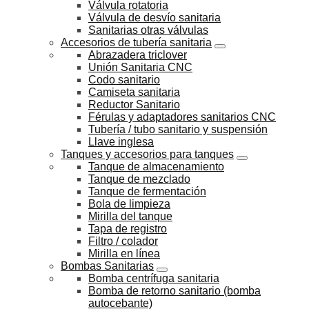
Válvula rotatoria
Válvula de desvío sanitaria
Sanitarias otras válvulas
Accesorios de tubería sanitaria
Abrazadera triclover
Unión Sanitaria CNC
Codo sanitario
Camiseta sanitaria
Reductor Sanitario
Férulas y adaptadores sanitarios CNC
Tubería / tubo sanitario y suspensión
Llave inglesa
Tanques y accesorios para tanques
Tanque de almacenamiento
Tanque de mezclado
Tanque de fermentación
Bola de limpieza
Mirilla del tanque
Tapa de registro
Filtro / colador
Mirilla en línea
Bombas Sanitarias
Bomba centrífuga sanitaria
Bomba de retorno sanitario (bomba
autocebante)