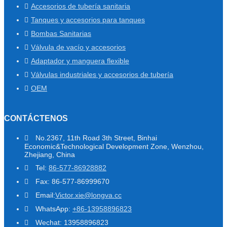
Accesorios de tubería sanitaria
Tanques y accesorios para tanques
Bombas Sanitarias
Válvula de vacío y accesorios
Adaptador y manguera flexible
Válvulas industriales y accesorios de tubería
OEM
CONTÁCTENOS
No.2367, 11th Road 3th Street, Binhai
Economic&Technological Development Zone, Wenzhou,
Zhejiang, China
Tel:
86-577-86928882
Fax: 86-577-86999670
Email:
Victor.xie@longva.cc
WhatsApp:
+86-13958896823
Wechat: 13958896823