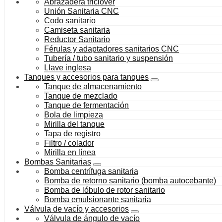
Abrazadera triclover
Unión Sanitaria CNC
Codo sanitario
Camiseta sanitaria
Reductor Sanitario
Férulas y adaptadores sanitarios CNC
Tubería / tubo sanitario y suspensión
Llave inglesa
Tanques y accesorios para tanques
Tanque de almacenamiento
Tanque de mezclado
Tanque de fermentación
Bola de limpieza
Mirilla del tanque
Tapa de registro
Filtro / colador
Mirilla en línea
Bombas Sanitarias
Bomba centrífuga sanitaria
Bomba de retorno sanitario (bomba autocebante)
Bomba de lóbulo de rotor sanitario
Bomba emulsionante sanitaria
Válvula de vacío y accesorios
Válvula de ángulo de vacío