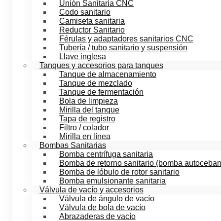
Unión Sanitaria CNC
Codo sanitario
Camiseta sanitaria
Reductor Sanitario
Férulas y adaptadores sanitarios CNC
Tubería / tubo sanitario y suspensión
Llave inglesa
Tanques y accesorios para tanques
Tanque de almacenamiento
Tanque de mezclado
Tanque de fermentación
Bola de limpieza
Mirilla del tanque
Tapa de registro
Filtro / colador
Mirilla en línea
Bombas Sanitarias
Bomba centrífuga sanitaria
Bomba de retorno sanitario (bomba autoceban
Bomba de lóbulo de rotor sanitario
Bomba emulsionante sanitaria
Válvula de vacío y accesorios
Válvula de ángulo de vacío
Válvula de bola de vacío
Abrazaderas de vacío