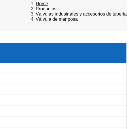
Home
Productos
Válvulas industriales y accesorios de tubería
Válvula de mariposa