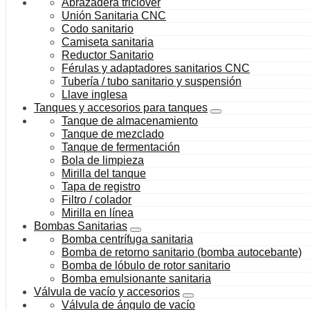
Abrazadera triclover
Unión Sanitaria CNC
Codo sanitario
Camiseta sanitaria
Reductor Sanitario
Férulas y adaptadores sanitarios CNC
Tubería / tubo sanitario y suspensión
Llave inglesa
Tanques y accesorios para tanques
Tanque de almacenamiento
Tanque de mezclado
Tanque de fermentación
Bola de limpieza
Mirilla del tanque
Tapa de registro
Filtro / colador
Mirilla en línea
Bombas Sanitarias
Bomba centrífuga sanitaria
Bomba de retorno sanitario (bomba autocebante)
Bomba de lóbulo de rotor sanitario
Bomba emulsionante sanitaria
Válvula de vacío y accesorios
Válvula de ángulo de vacío