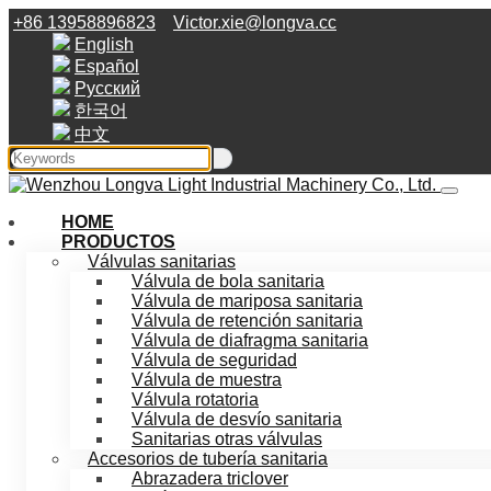
+86 13958896823
Victor.xie@longva.cc
English
Español
Русский
한국어
中文
HOME
PRODUCTOS
Válvulas sanitarias
Válvula de bola sanitaria
Válvula de mariposa sanitaria
Válvula de retención sanitaria
Válvula de diafragma sanitaria
Válvula de seguridad
Válvula de muestra
Válvula rotatoria
Válvula de desvío sanitaria
Sanitarias otras válvulas
Accesorios de tubería sanitaria
Abrazadera triclover