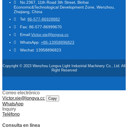
No.2367, 11th Road 3th Street, Binhai
Economic&Technological Development Zone, Wenzhou,
Zhejiang, China
Tel:
86-577-86928882
Fax: 86-577-86999670
Email:
Victor.xie@longva.cc
WhatsApp:
+86-13958896823
Wechat: 13958896823
Copyright © 2023 Wenzhou Longva Light Industrial Machinery Co., Ltd. All
Right Reserved
Correo electrónico
Victor.xie@longva.cc
Copy
WhatsApp
Inquiry
Teléfono
Consulta en línea