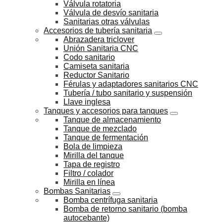
Válvula rotatoria
Válvula de desvío sanitaria
Sanitarias otras válvulas
Accesorios de tubería sanitaria
Abrazadera triclover
Unión Sanitaria CNC
Codo sanitario
Camiseta sanitaria
Reductor Sanitario
Férulas y adaptadores sanitarios CNC
Tubería / tubo sanitario y suspensión
Llave inglesa
Tanques y accesorios para tanques
Tanque de almacenamiento
Tanque de mezclado
Tanque de fermentación
Bola de limpieza
Mirilla del tanque
Tapa de registro
Filtro / colador
Mirilla en línea
Bombas Sanitarias
Bomba centrífuga sanitaria
Bomba de retorno sanitario (bomba
autocebante)