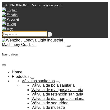
+86 13958896823
Victor.xie@longva.cc
English
Español
Русский
한국어
中文
Navigation
Home
Productos
Válvulas sanitarias
Válvula de bola sanitaria
Válvula de mariposa sanitaria
Válvula de retención sanitaria
Válvula de diafragma sanitaria
Válvula de seguridad
Válvula de muestra