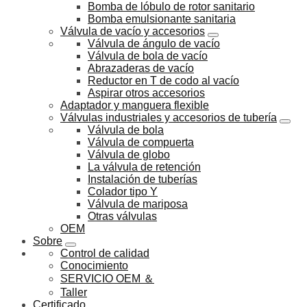
Bomba de lóbulo de rotor sanitario
Bomba emulsionante sanitaria
Válvula de vacío y accesorios
Válvula de ángulo de vacío
Válvula de bola de vacío
Abrazaderas de vacío
Reductor en T de codo al vacío
Aspirar otros accesorios
Adaptador y manguera flexible
Válvulas industriales y accesorios de tubería
Válvula de bola
Válvula de compuerta
Válvula de globo
La válvula de retención
Instalación de tuberías
Colador tipo Y
Válvula de mariposa
Otras válvulas
OEM
Sobre
Control de calidad
Conocimiento
SERVICIO OEM ＆
Taller
Certificado