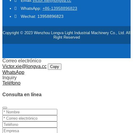
Email:
Victor.xie@longva.cc
WhatsApp:
+86-13958896823
Wechat: 13958896823
Copyright © 2023 Wenzhou Longva Light Industrial Machinery Co., Ltd. All
Right Reserved
Correo electrónico
Victor.xie@longva.cc
Copy
WhatsApp
Inquiry
Teléfono
Consulta en línea