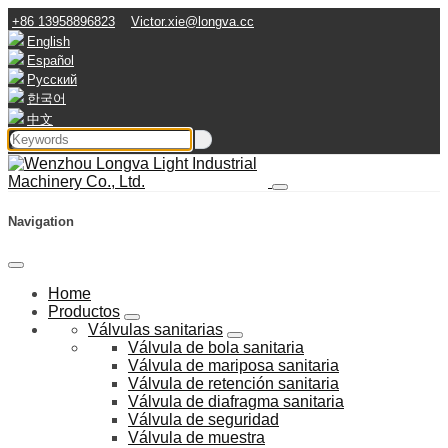
+86 13958896823
Victor.xie@longva.cc
English
Español
Русский
한국어
中文
Navigation
Home
Productos
Válvulas sanitarias
Válvula de bola sanitaria
Válvula de mariposa sanitaria
Válvula de retención sanitaria
Válvula de diafragma sanitaria
Válvula de seguridad
Válvula de muestra