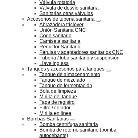
Válvula rotatoria
Válvula de desvío sanitaria
Sanitarias otras válvulas
Accesorios de tubería sanitaria
Abrazadera triclover
Unión Sanitaria CNC
Codo sanitario
Camiseta sanitaria
Reductor Sanitario
Férulas y adaptadores sanitarios CNC
Tubería / tubo sanitario y suspensión
Llave inglesa
Tanques y accesorios para tanques
Tanque de almacenamiento
Tanque de mezclado
Tanque de fermentación
Bola de limpieza
Mirilla del tanque
Tapa de registro
Filtro / colador
Mirilla en línea
Bombas Sanitarias
Bomba centrífuga sanitaria
Bomba de retorno sanitario (bomba
autocebante)