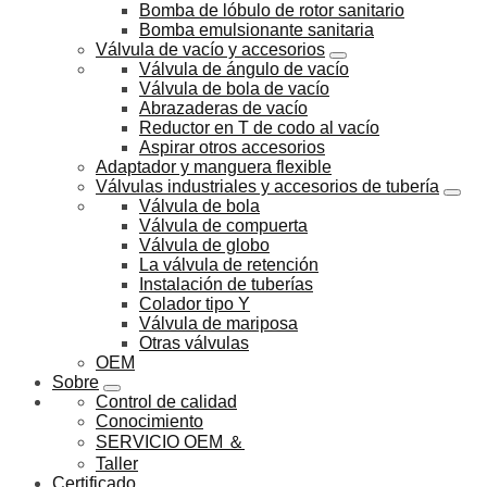
Bomba de lóbulo de rotor sanitario
Bomba emulsionante sanitaria
Válvula de vacío y accesorios
Válvula de ángulo de vacío
Válvula de bola de vacío
Abrazaderas de vacío
Reductor en T de codo al vacío
Aspirar otros accesorios
Adaptador y manguera flexible
Válvulas industriales y accesorios de tubería
Válvula de bola
Válvula de compuerta
Válvula de globo
La válvula de retención
Instalación de tuberías
Colador tipo Y
Válvula de mariposa
Otras válvulas
OEM
Sobre
Control de calidad
Conocimiento
SERVICIO OEM ＆
Taller
Certificado