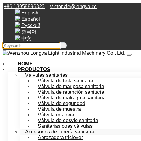
+86 13958896823
Victor.xie@longva.cc
English
Español
Русский
한국어
中文
HOME
PRODUCTOS
Válvulas sanitarias
Válvula de bola sanitaria
Válvula de mariposa sanitaria
Válvula de retención sanitaria
Válvula de diafragma sanitaria
Válvula de seguridad
Válvula de muestra
Válvula rotatoria
Válvula de desvío sanitaria
Sanitarias otras válvulas
Accesorios de tubería sanitaria
Abrazadera triclover