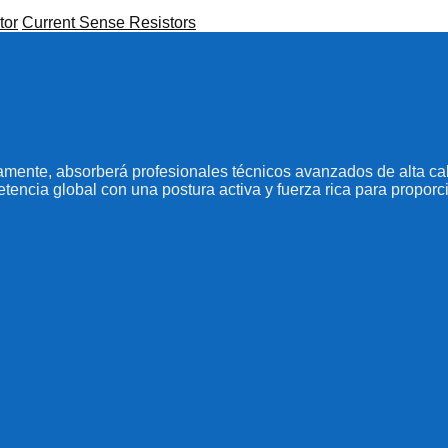
tor
Current Sense Resistors
amente, absorberá profesionales técnicos avanzados de alta cali
etencia global con una postura activa y fuerza rica para proporci