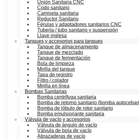
Unión Sanitaria CNC
Codo sanitario
Camiseta sanitaria
Reductor Sanitario
Férulas y adaptadores sanitarios CNC
Tubería / tubo sanitario y suspensión
Llave inglesa
Tanques y accesorios para tanques
Tanque de almacenamiento
Tanque de mezclado
Tanque de fermentación
Bola de limpieza
Mirilla del tanque
Tapa de registro
Filtro / colador
Mirilla en línea
Bombas Sanitarias
Bomba centrífuga sanitaria
Bomba de retorno sanitario (bomba autoceban
Bomba de lóbulo de rotor sanitario
Bomba emulsionante sanitaria
Válvula de vacío y accesorios
Válvula de ángulo de vacío
Válvula de bola de vacío
Abrazaderas de vacío