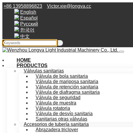
+86 13958896823
Victor.xie@longva.cc
English
Español
Русский
한국어
中文
HOME
PRODUCTOS
Válvulas sanitarias
Válvula de bola sanitaria
Válvula de mariposa sanitaria
Válvula de retención sanitaria
Válvula de diafragma sanitaria
Válvula de seguridad
Válvula de muestra
Válvula rotatoria
Válvula de desvío sanitaria
Sanitarias otras válvulas
Accesorios de tubería sanitaria
Abrazadera triclover