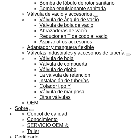
Bomba de lóbulo de rotor sanitario
Bomba emulsionante sanitaria
Válvula de vacío y accesorios
Válvula de ángulo de vacío
Válvula de bola de vacío
Abrazaderas de vacío
Reductor en T de codo al vacío
Aspirar otros accesorios
Adaptador y manguera flexible
Válvulas industriales y accesorios de tubería
Válvula de bola
Válvula de compuerta
Válvula de globo
La válvula de retención
Instalación de tuberías
Colador tipo Y
Válvula de mariposa
Otras válvulas
OEM
Sobre
Control de calidad
Conocimiento
SERVICIO OEM ＆
Taller
Certificado