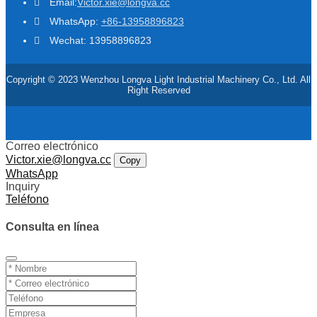
Email:
Victor.xie@longva.cc
WhatsApp:
+86-13958896823
Wechat: 13958896823
Copyright © 2023 Wenzhou Longva Light Industrial Machinery Co., Ltd. All
Right Reserved
Correo electrónico
Victor.xie@longva.cc
Copy
WhatsApp
Inquiry
Teléfono
Consulta en línea