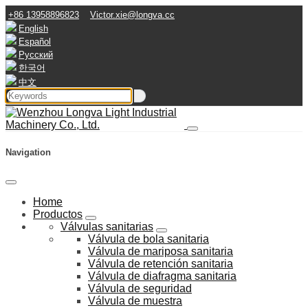
+86 13958896823
Victor.xie@longva.cc
English
Español
Русский
한국어
中文
Navigation
Home
Productos
Válvulas sanitarias
Válvula de bola sanitaria
Válvula de mariposa sanitaria
Válvula de retención sanitaria
Válvula de diafragma sanitaria
Válvula de seguridad
Válvula de muestra