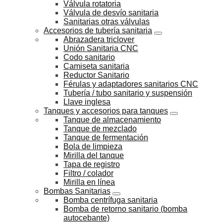
Válvula rotatoria
Válvula de desvío sanitaria
Sanitarias otras válvulas
Accesorios de tubería sanitaria
Abrazadera triclover
Unión Sanitaria CNC
Codo sanitario
Camiseta sanitaria
Reductor Sanitario
Férulas y adaptadores sanitarios CNC
Tubería / tubo sanitario y suspensión
Llave inglesa
Tanques y accesorios para tanques
Tanque de almacenamiento
Tanque de mezclado
Tanque de fermentación
Bola de limpieza
Mirilla del tanque
Tapa de registro
Filtro / colador
Mirilla en línea
Bombas Sanitarias
Bomba centrífuga sanitaria
Bomba de retorno sanitario (bomba
autocebante)