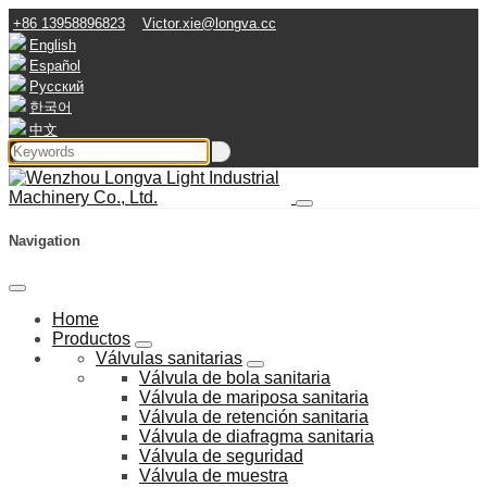
+86 13958896823
Victor.xie@longva.cc
English
Español
Русский
한국어
中文
Navigation
Home
Productos
Válvulas sanitarias
Válvula de bola sanitaria
Válvula de mariposa sanitaria
Válvula de retención sanitaria
Válvula de diafragma sanitaria
Válvula de seguridad
Válvula de muestra