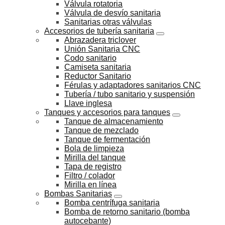
Válvula rotatoria
Válvula de desvío sanitaria
Sanitarias otras válvulas
Accesorios de tubería sanitaria
Abrazadera triclover
Unión Sanitaria CNC
Codo sanitario
Camiseta sanitaria
Reductor Sanitario
Férulas y adaptadores sanitarios CNC
Tubería / tubo sanitario y suspensión
Llave inglesa
Tanques y accesorios para tanques
Tanque de almacenamiento
Tanque de mezclado
Tanque de fermentación
Bola de limpieza
Mirilla del tanque
Tapa de registro
Filtro / colador
Mirilla en línea
Bombas Sanitarias
Bomba centrífuga sanitaria
Bomba de retorno sanitario (bomba
autocebante)