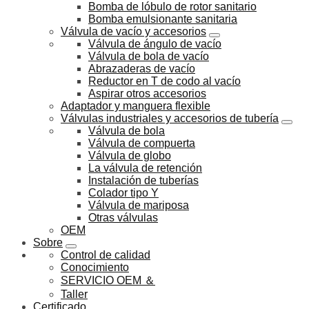
Bomba de lóbulo de rotor sanitario
Bomba emulsionante sanitaria
Válvula de vacío y accesorios
Válvula de ángulo de vacío
Válvula de bola de vacío
Abrazaderas de vacío
Reductor en T de codo al vacío
Aspirar otros accesorios
Adaptador y manguera flexible
Válvulas industriales y accesorios de tubería
Válvula de bola
Válvula de compuerta
Válvula de globo
La válvula de retención
Instalación de tuberías
Colador tipo Y
Válvula de mariposa
Otras válvulas
OEM
Sobre
Control de calidad
Conocimiento
SERVICIO OEM ＆
Taller
Certificado