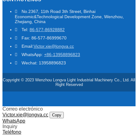
No.2367, 11th Road 3th Street, Binhai
Economic&Technological Development Zone, Wenzhou,
Zhejiang, China
Tel:
86-577-86928882
Fax: 86-577-86999670
Email:
Victor.xie@longva.cc
WhatsApp:
+86-13958896823
Wechat: 13958896823
Copyright © 2023 Wenzhou Longva Light Industrial Machinery Co., Ltd. All
Right Reserved
Correo electrónico
Victor.xie@longva.cc
Copy
WhatsApp
Inquiry
Teléfono