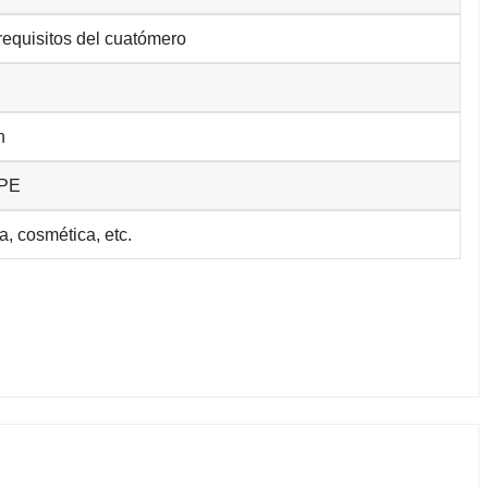
 requisitos del cuatómero
n
BPE
a, cosmética, etc.