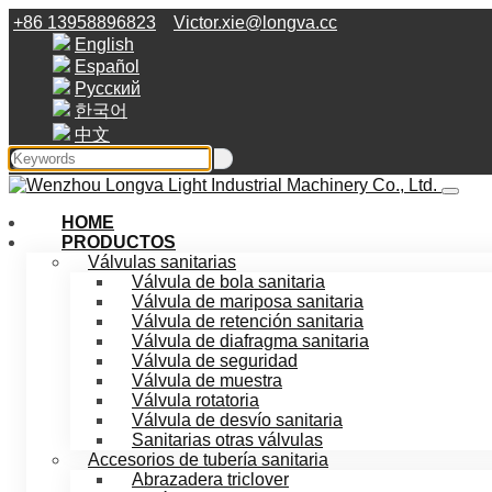
+86 13958896823
Victor.xie@longva.cc
English
Español
Русский
한국어
中文
HOME
PRODUCTOS
Válvulas sanitarias
Válvula de bola sanitaria
Válvula de mariposa sanitaria
Válvula de retención sanitaria
Válvula de diafragma sanitaria
Válvula de seguridad
Válvula de muestra
Válvula rotatoria
Válvula de desvío sanitaria
Sanitarias otras válvulas
Accesorios de tubería sanitaria
Abrazadera triclover