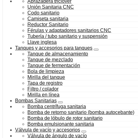
Abrazadera triclover
Unión Sanitaria CNC
Codo sanitario
Camiseta sanitaria
Reductor Sanitario
Férulas y adaptadores sanitarios CNC
Tubería / tubo sanitario y suspensión
Llave inglesa
Tanques y accesorios para tanques
Tanque de almacenamiento
Tanque de mezclado
Tanque de fermentación
Bola de limpieza
Mirilla del tanque
Tapa de registro
Filtro / colador
Mirilla en línea
Bombas Sanitarias
Bomba centrífuga sanitaria
Bomba de retorno sanitario (bomba autocebante)
Bomba de lóbulo de rotor sanitario
Bomba emulsionante sanitaria
Válvula de vacío y accesorios
Válvula de ángulo de vacío