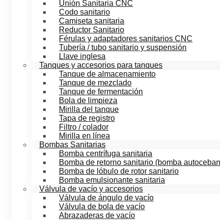
Unión Sanitaria CNC
Codo sanitario
Camiseta sanitaria
Reductor Sanitario
Férulas y adaptadores sanitarios CNC
Tubería / tubo sanitario y suspensión
Llave inglesa
Tanques y accesorios para tanques
Tanque de almacenamiento
Tanque de mezclado
Tanque de fermentación
Bola de limpieza
Mirilla del tanque
Tapa de registro
Filtro / colador
Mirilla en línea
Bombas Sanitarias
Bomba centrífuga sanitaria
Bomba de retorno sanitario (bomba autoceban
Bomba de lóbulo de rotor sanitario
Bomba emulsionante sanitaria
Válvula de vacío y accesorios
Válvula de ángulo de vacío
Válvula de bola de vacío
Abrazaderas de vacío