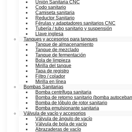
Unión Sanitaria CNC
Codo sanitario
Camiseta sanitaria
Reductor Sanitario
Férulas y adaptadores sanitarios CNC
Tubería / tubo sanitario y suspensión
Llave inglesa
Tanques y accesorios para tanques
Tanque de almacenamiento
Tanque de mezclado
Tanque de fermentación
Bola de limpieza
Mirilla del tanque
Tapa de registro
Filtro / colador
Mirilla en línea
Bombas Sanitarias
Bomba centrífuga sanitaria
Bomba de retorno sanitario (bomba autoceban
Bomba de lóbulo de rotor sanitario
Bomba emulsionante sanitaria
Válvula de vacío y accesorios
Válvula de ángulo de vacío
Válvula de bola de vacío
Abrazaderas de vacío