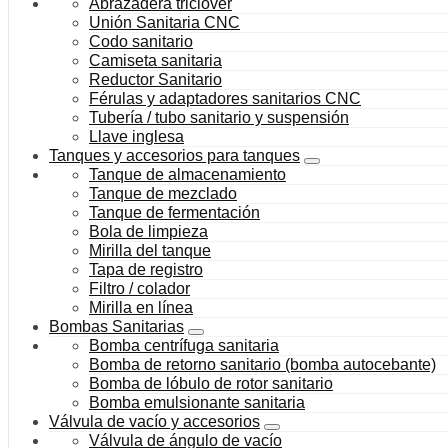
Abrazadera triclover
Unión Sanitaria CNC
Codo sanitario
Camiseta sanitaria
Reductor Sanitario
Férulas y adaptadores sanitarios CNC
Tubería / tubo sanitario y suspensión
Llave inglesa
Tanques y accesorios para tanques
Tanque de almacenamiento
Tanque de mezclado
Tanque de fermentación
Bola de limpieza
Mirilla del tanque
Tapa de registro
Filtro / colador
Mirilla en línea
Bombas Sanitarias
Bomba centrífuga sanitaria
Bomba de retorno sanitario (bomba autocebante)
Bomba de lóbulo de rotor sanitario
Bomba emulsionante sanitaria
Válvula de vacío y accesorios
Válvula de ángulo de vacío