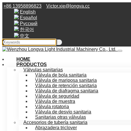
+86 13958896823
Victor.xie@longva.cc
English
Español
Русский
한국어
中文
HOME
PRODUCTOS
Válvulas sanitarias
Válvula de bola sanitaria
Válvula de mariposa sanitaria
Válvula de retención sanitaria
Válvula de diafragma sanitaria
Válvula de seguridad
Válvula de muestra
Válvula rotatoria
Válvula de desvío sanitaria
Sanitarias otras válvulas
Accesorios de tubería sanitaria
Abrazadera triclover