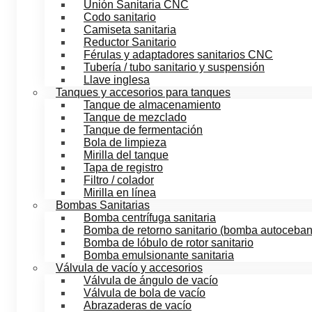
Unión Sanitaria CNC
Codo sanitario
Camiseta sanitaria
Reductor Sanitario
Férulas y adaptadores sanitarios CNC
Tubería / tubo sanitario y suspensión
Llave inglesa
Tanques y accesorios para tanques
Tanque de almacenamiento
Tanque de mezclado
Tanque de fermentación
Bola de limpieza
Mirilla del tanque
Tapa de registro
Filtro / colador
Mirilla en línea
Bombas Sanitarias
Bomba centrífuga sanitaria
Bomba de retorno sanitario (bomba autoceban
Bomba de lóbulo de rotor sanitario
Bomba emulsionante sanitaria
Válvula de vacío y accesorios
Válvula de ángulo de vacío
Válvula de bola de vacío
Abrazaderas de vacío