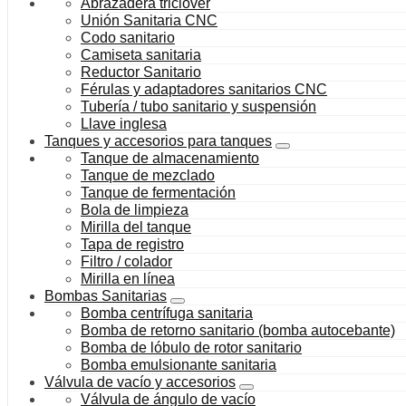
Abrazadera triclover
Unión Sanitaria CNC
Codo sanitario
Camiseta sanitaria
Reductor Sanitario
Férulas y adaptadores sanitarios CNC
Tubería / tubo sanitario y suspensión
Llave inglesa
Tanques y accesorios para tanques
Tanque de almacenamiento
Tanque de mezclado
Tanque de fermentación
Bola de limpieza
Mirilla del tanque
Tapa de registro
Filtro / colador
Mirilla en línea
Bombas Sanitarias
Bomba centrífuga sanitaria
Bomba de retorno sanitario (bomba autocebante)
Bomba de lóbulo de rotor sanitario
Bomba emulsionante sanitaria
Válvula de vacío y accesorios
Válvula de ángulo de vacío