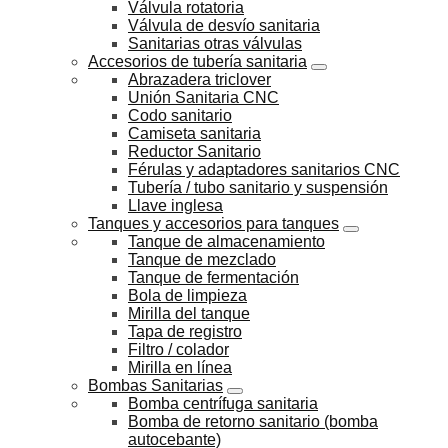
Válvula rotatoria
Válvula de desvío sanitaria
Sanitarias otras válvulas
Accesorios de tubería sanitaria
Abrazadera triclover
Unión Sanitaria CNC
Codo sanitario
Camiseta sanitaria
Reductor Sanitario
Férulas y adaptadores sanitarios CNC
Tubería / tubo sanitario y suspensión
Llave inglesa
Tanques y accesorios para tanques
Tanque de almacenamiento
Tanque de mezclado
Tanque de fermentación
Bola de limpieza
Mirilla del tanque
Tapa de registro
Filtro / colador
Mirilla en línea
Bombas Sanitarias
Bomba centrífuga sanitaria
Bomba de retorno sanitario (bomba
autocebante)