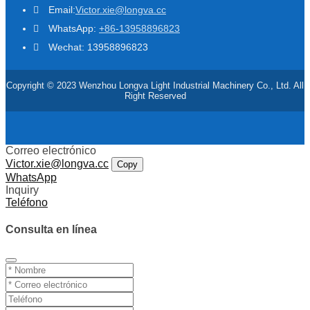
Email:
Victor.xie@longva.cc
WhatsApp:
+86-13958896823
Wechat: 13958896823
Copyright © 2023 Wenzhou Longva Light Industrial Machinery Co., Ltd. All
Right Reserved
Correo electrónico
Victor.xie@longva.cc
Copy
WhatsApp
Inquiry
Teléfono
Consulta en línea