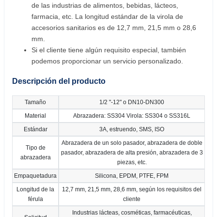
de las industrias de alimentos, bebidas, lácteos,
farmacia, etc. La longitud estándar de la virola de
accesorios sanitarios es de 12,7 mm, 21,5 mm o 28,6
mm.
Si el cliente tiene algún requisito especial, también
podemos proporcionar un servicio personalizado.
Descripción del producto
Tamaño
1/2 "-12" o DN10-DN300
Material
Abrazadera: SS304 Virola: SS304 o SS316L
Estándar
3A, estruendo, SMS, ISO
Abrazadera de un solo pasador, abrazadera de doble
Tipo de
pasador, abrazadera de alta presión, abrazadera de 3
abrazadera
piezas, etc.
Empaquetadura
Silicona, EPDM, PTFE, FPM
Longitud de la
12,7 mm, 21,5 mm, 28,6 mm, según los requisitos del
férula
cliente
Industrias lácteas, cosméticas, farmacéuticas,