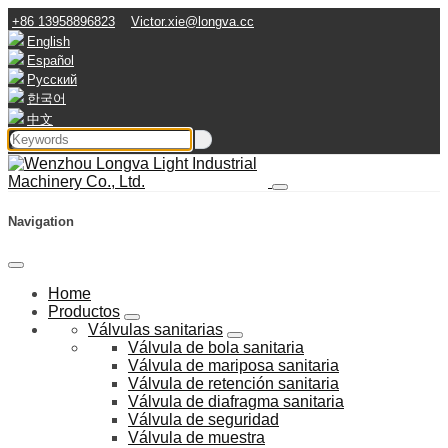
+86 13958896823
Victor.xie@longva.cc
English
Español
Русский
한국어
中文
Navigation
Home
Productos
Válvulas sanitarias
Válvula de bola sanitaria
Válvula de mariposa sanitaria
Válvula de retención sanitaria
Válvula de diafragma sanitaria
Válvula de seguridad
Válvula de muestra