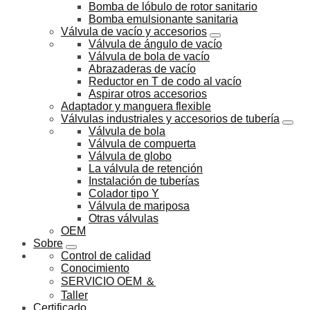
Bomba de lóbulo de rotor sanitario
Bomba emulsionante sanitaria
Válvula de vacío y accesorios
Válvula de ángulo de vacío
Válvula de bola de vacío
Abrazaderas de vacío
Reductor en T de codo al vacío
Aspirar otros accesorios
Adaptador y manguera flexible
Válvulas industriales y accesorios de tubería
Válvula de bola
Válvula de compuerta
Válvula de globo
La válvula de retención
Instalación de tuberías
Colador tipo Y
Válvula de mariposa
Otras válvulas
OEM
Sobre
Control de calidad
Conocimiento
SERVICIO OEM ＆
Taller
Certificado