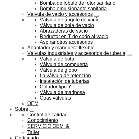
Bomba de lóbulo de rotor sanitario
Bomba emulsionante sanitaria
Válvula de vacío y accesorios
Válvula de ángulo de vacío
Válvula de bola de vacío
Abrazaderas de vacío
Reductor en T de codo al vacío
Aspirar otros accesorios
Adaptador y manguera flexible
Válvulas industriales y accesorios de tubería
Válvula de bola
Válvula de compuerta
Válvula de globo
La válvula de retención
Instalación de tuberías
Colador tipo Y
Válvula de mariposa
Otras válvulas
OEM
Sobre
Control de calidad
Conocimiento
SERVICIO OEM ＆
Taller
Certificado