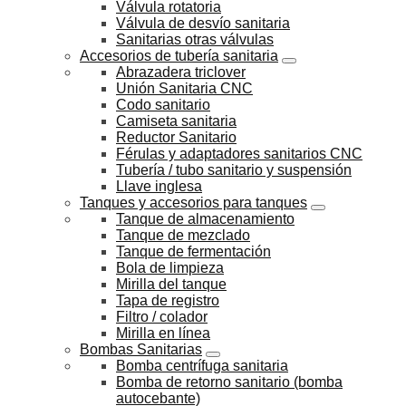
Válvula rotatoria
Válvula de desvío sanitaria
Sanitarias otras válvulas
Accesorios de tubería sanitaria
Abrazadera triclover
Unión Sanitaria CNC
Codo sanitario
Camiseta sanitaria
Reductor Sanitario
Férulas y adaptadores sanitarios CNC
Tubería / tubo sanitario y suspensión
Llave inglesa
Tanques y accesorios para tanques
Tanque de almacenamiento
Tanque de mezclado
Tanque de fermentación
Bola de limpieza
Mirilla del tanque
Tapa de registro
Filtro / colador
Mirilla en línea
Bombas Sanitarias
Bomba centrífuga sanitaria
Bomba de retorno sanitario (bomba
autocebante)