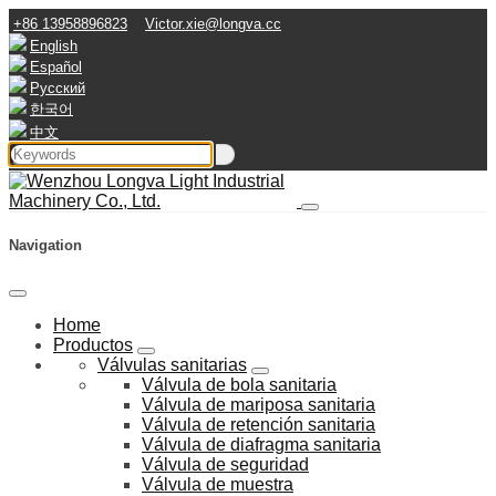
+86 13958896823
Victor.xie@longva.cc
English
Español
Русский
한국어
中文
Navigation
Home
Productos
Válvulas sanitarias
Válvula de bola sanitaria
Válvula de mariposa sanitaria
Válvula de retención sanitaria
Válvula de diafragma sanitaria
Válvula de seguridad
Válvula de muestra