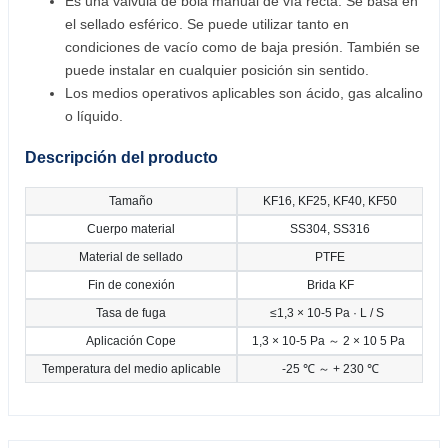
Es una válvula de bola manual de vía recta. Se basa en
el sellado esférico. Se puede utilizar tanto en
condiciones de vacío como de baja presión. También se
puede instalar en cualquier posición sin sentido.
Los medios operativos aplicables son ácido, gas alcalino
o líquido.
Descripción del producto
Tamaño
KF16, KF25, KF40, KF50
Cuerpo material
SS304, SS316
Material de sellado
PTFE
Fin de conexión
Brida KF
Tasa de fuga
≤1,3 × 10-5 Pa · L / S
Aplicación Cope
1,3 × 10-5 Pa ～ 2 × 10 5 Pa
Temperatura del medio aplicable
-25 ℃ ～ + 230 ℃