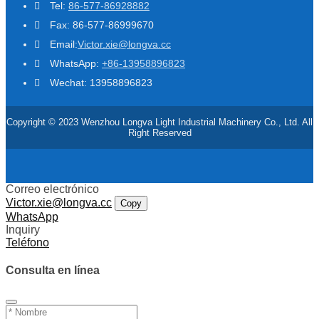
Tel:
86-577-86928882
Fax: 86-577-86999670
Email:
Victor.xie@longva.cc
WhatsApp:
+86-13958896823
Wechat: 13958896823
Copyright © 2023 Wenzhou Longva Light Industrial Machinery Co., Ltd. All
Right Reserved
Correo electrónico
Victor.xie@longva.cc
Copy
WhatsApp
Inquiry
Teléfono
Consulta en línea