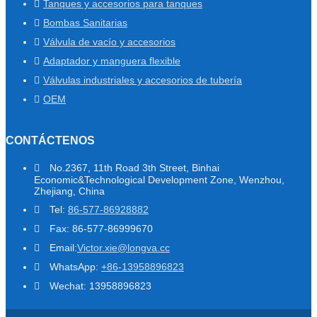
Tanques y accesorios para tanques
Bombas Sanitarias
Válvula de vacío y accesorios
Adaptador y manguera flexible
Válvulas industriales y accesorios de tubería
OEM
CONTÁCTENOS
No.2367, 11th Road 3th Street, Binhai
Economic&Technological Development Zone, Wenzhou,
Zhejiang, China
Tel:
86-577-86928882
Fax: 86-577-86999670
Email:
Victor.xie@longva.cc
WhatsApp:
+86-13958896823
Wechat: 13958896823