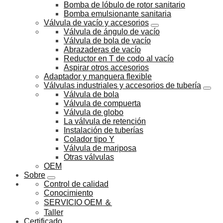
Bomba de lóbulo de rotor sanitario
Bomba emulsionante sanitaria
Válvula de vacío y accesorios
Válvula de ángulo de vacío
Válvula de bola de vacío
Abrazaderas de vacío
Reductor en T de codo al vacío
Aspirar otros accesorios
Adaptador y manguera flexible
Válvulas industriales y accesorios de tubería
Válvula de bola
Válvula de compuerta
Válvula de globo
La válvula de retención
Instalación de tuberías
Colador tipo Y
Válvula de mariposa
Otras válvulas
OEM
Sobre
Control de calidad
Conocimiento
SERVICIO OEM ＆
Taller
Certificado