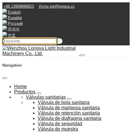
+86 13958896823
Victor.xie@longva.cc
English
Español
Русский
한국어
中文
Navigation
Home
Productos
Válvulas sanitarias
Válvula de bola sanitaria
Válvula de mariposa sanitaria
Válvula de retención sanitaria
Válvula de diafragma sanitaria
Válvula de seguridad
Válvula de muestra