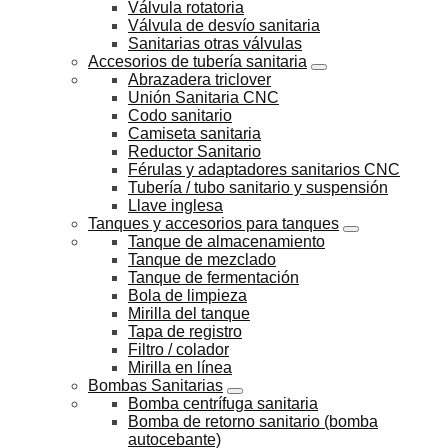
Válvula rotatoria
Válvula de desvío sanitaria
Sanitarias otras válvulas
Accesorios de tubería sanitaria
Abrazadera triclover
Unión Sanitaria CNC
Codo sanitario
Camiseta sanitaria
Reductor Sanitario
Férulas y adaptadores sanitarios CNC
Tubería / tubo sanitario y suspensión
Llave inglesa
Tanques y accesorios para tanques
Tanque de almacenamiento
Tanque de mezclado
Tanque de fermentación
Bola de limpieza
Mirilla del tanque
Tapa de registro
Filtro / colador
Mirilla en línea
Bombas Sanitarias
Bomba centrífuga sanitaria
Bomba de retorno sanitario (bomba
autocebante)