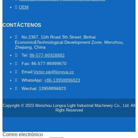
OEM
CONTÁCTENOS
No.2367, 11th Road 3th Street, Binhai
Economic&Technological Development Zone, Wenzhou,
Zhejiang, China
Tel:
86-577-86928882
Fax: 86-577-86999670
Email:
Victor.xie@longva.cc
WhatsApp:
+86-13958896823
Wechat: 13958896823
Copyright © 2023 Wenzhou Longva Light Industrial Machinery Co., Ltd. All
Right Reserved
Correo electrónico