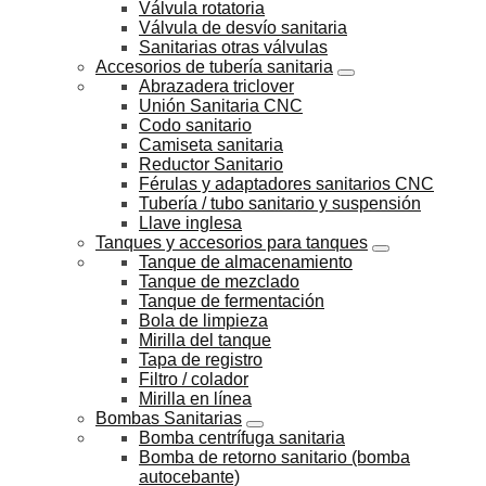
Válvula rotatoria
Válvula de desvío sanitaria
Sanitarias otras válvulas
Accesorios de tubería sanitaria
Abrazadera triclover
Unión Sanitaria CNC
Codo sanitario
Camiseta sanitaria
Reductor Sanitario
Férulas y adaptadores sanitarios CNC
Tubería / tubo sanitario y suspensión
Llave inglesa
Tanques y accesorios para tanques
Tanque de almacenamiento
Tanque de mezclado
Tanque de fermentación
Bola de limpieza
Mirilla del tanque
Tapa de registro
Filtro / colador
Mirilla en línea
Bombas Sanitarias
Bomba centrífuga sanitaria
Bomba de retorno sanitario (bomba
autocebante)