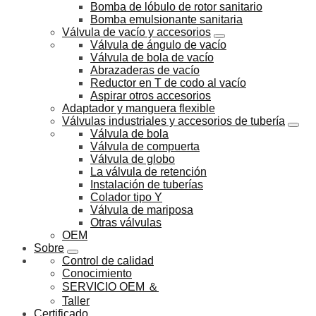
Bomba de lóbulo de rotor sanitario
Bomba emulsionante sanitaria
Válvula de vacío y accesorios
Válvula de ángulo de vacío
Válvula de bola de vacío
Abrazaderas de vacío
Reductor en T de codo al vacío
Aspirar otros accesorios
Adaptador y manguera flexible
Válvulas industriales y accesorios de tubería
Válvula de bola
Válvula de compuerta
Válvula de globo
La válvula de retención
Instalación de tuberías
Colador tipo Y
Válvula de mariposa
Otras válvulas
OEM
Sobre
Control de calidad
Conocimiento
SERVICIO OEM ＆
Taller
Certificado