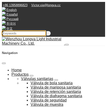
+86 13958896823
Victor.xie@longva.cc
English
Español
Русский
한국어
中文
Navigation
Home
Productos
Válvulas sanitarias
Válvula de bola sanitaria
Válvula de mariposa sanitaria
Válvula de retención sanitaria
Válvula de diafragma sanitaria
Válvula de seguridad
Válvula de muestra