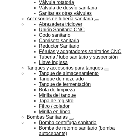
Válvula rotatoria
Válvula de desvío sanitaria
Sanitarias otras válvulas
Accesorios de tubería sanitaria
Abrazadera triclover
Unión Sanitaria CNC
Codo sanitario
Camiseta sanitaria
Reductor Sanitario
Férulas y adaptadores sanitarios CNC
Tubería / tubo sanitario y suspensión
Llave inglesa
Tanques y accesorios para tanques
Tanque de almacenamiento
Tanque de mezclado
Tanque de fermentación
Bola de limpieza
Mirilla del tanque
Tapa de registro
Filtro / colador
Mirilla en línea
Bombas Sanitarias
Bomba centrífuga sanitaria
Bomba de retorno sanitario (bomba
autocebante)