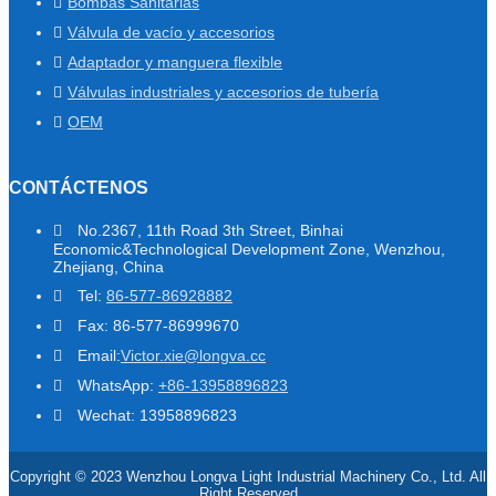
Bombas Sanitarias
Válvula de vacío y accesorios
Adaptador y manguera flexible
Válvulas industriales y accesorios de tubería
OEM
CONTÁCTENOS
No.2367, 11th Road 3th Street, Binhai
Economic&Technological Development Zone, Wenzhou,
Zhejiang, China
Tel:
86-577-86928882
Fax: 86-577-86999670
Email:
Victor.xie@longva.cc
WhatsApp:
+86-13958896823
Wechat: 13958896823
Copyright © 2023 Wenzhou Longva Light Industrial Machinery Co., Ltd. All
Right Reserved