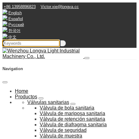
+86 13958896823
Victor.xie@longva.cc
English
Español
Русский
한국어
中文
Navigation
Home
Productos
Válvulas sanitarias
Válvula de bola sanitaria
Válvula de mariposa sanitaria
Válvula de retención sanitaria
Válvula de diafragma sanitaria
Válvula de seguridad
Válvula de muestra