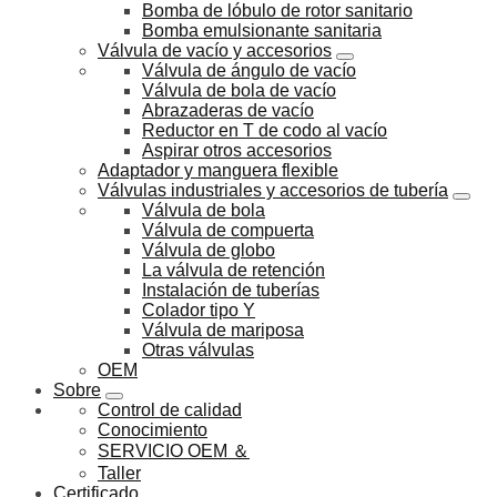
Bomba de lóbulo de rotor sanitario
Bomba emulsionante sanitaria
Válvula de vacío y accesorios
Válvula de ángulo de vacío
Válvula de bola de vacío
Abrazaderas de vacío
Reductor en T de codo al vacío
Aspirar otros accesorios
Adaptador y manguera flexible
Válvulas industriales y accesorios de tubería
Válvula de bola
Válvula de compuerta
Válvula de globo
La válvula de retención
Instalación de tuberías
Colador tipo Y
Válvula de mariposa
Otras válvulas
OEM
Sobre
Control de calidad
Conocimiento
SERVICIO OEM ＆
Taller
Certificado