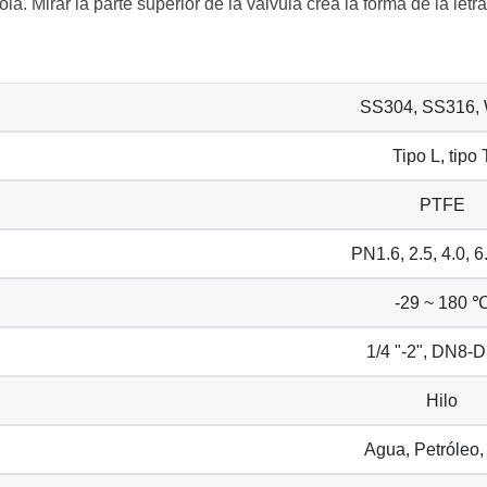
ola. Mirar la parte superior de la válvula crea la forma de la letr
SS304, SS316,
Tipo L, tipo 
PTFE
PN1.6, 2.5, 4.0, 
-29 ~ 180 
1/4 "-2", DN8-
Hilo
Agua, Petróleo,