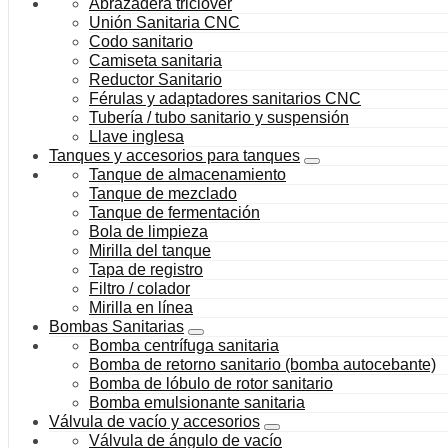
Abrazadera triclover
Unión Sanitaria CNC
Codo sanitario
Camiseta sanitaria
Reductor Sanitario
Férulas y adaptadores sanitarios CNC
Tubería / tubo sanitario y suspensión
Llave inglesa
Tanques y accesorios para tanques
Tanque de almacenamiento
Tanque de mezclado
Tanque de fermentación
Bola de limpieza
Mirilla del tanque
Tapa de registro
Filtro / colador
Mirilla en línea
Bombas Sanitarias
Bomba centrífuga sanitaria
Bomba de retorno sanitario (bomba autocebante)
Bomba de lóbulo de rotor sanitario
Bomba emulsionante sanitaria
Válvula de vacío y accesorios
Válvula de ángulo de vacío