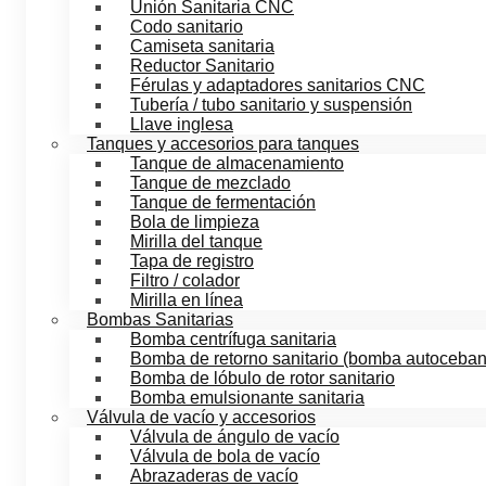
Unión Sanitaria CNC
Codo sanitario
Camiseta sanitaria
Reductor Sanitario
Férulas y adaptadores sanitarios CNC
Tubería / tubo sanitario y suspensión
Llave inglesa
Tanques y accesorios para tanques
Tanque de almacenamiento
Tanque de mezclado
Tanque de fermentación
Bola de limpieza
Mirilla del tanque
Tapa de registro
Filtro / colador
Mirilla en línea
Bombas Sanitarias
Bomba centrífuga sanitaria
Bomba de retorno sanitario (bomba autoceban
Bomba de lóbulo de rotor sanitario
Bomba emulsionante sanitaria
Válvula de vacío y accesorios
Válvula de ángulo de vacío
Válvula de bola de vacío
Abrazaderas de vacío