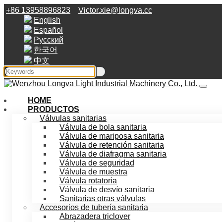
+86 13958896823
Victor.xie@longva.cc
English
Español
Русский
한국어
中文
HOME
PRODUCTOS
Válvulas sanitarias
Válvula de bola sanitaria
Válvula de mariposa sanitaria
Válvula de retención sanitaria
Válvula de diafragma sanitaria
Válvula de seguridad
Válvula de muestra
Válvula rotatoria
Válvula de desvío sanitaria
Sanitarias otras válvulas
Accesorios de tubería sanitaria
Abrazadera triclover