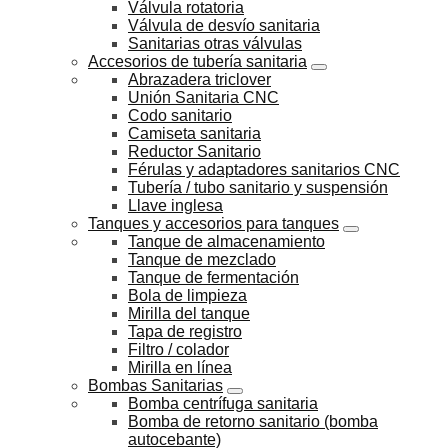
Válvula rotatoria
Válvula de desvío sanitaria
Sanitarias otras válvulas
Accesorios de tubería sanitaria
Abrazadera triclover
Unión Sanitaria CNC
Codo sanitario
Camiseta sanitaria
Reductor Sanitario
Férulas y adaptadores sanitarios CNC
Tubería / tubo sanitario y suspensión
Llave inglesa
Tanques y accesorios para tanques
Tanque de almacenamiento
Tanque de mezclado
Tanque de fermentación
Bola de limpieza
Mirilla del tanque
Tapa de registro
Filtro / colador
Mirilla en línea
Bombas Sanitarias
Bomba centrífuga sanitaria
Bomba de retorno sanitario (bomba
autocebante)