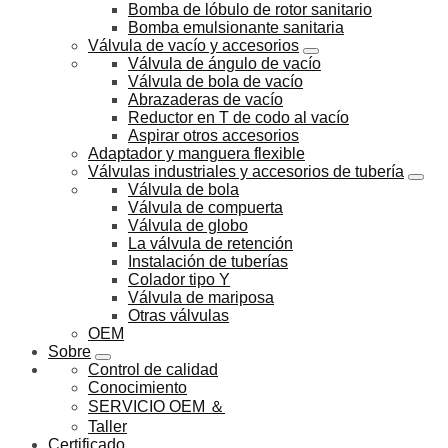
Bomba de lóbulo de rotor sanitario
Bomba emulsionante sanitaria
Válvula de vacío y accesorios
Válvula de ángulo de vacío
Válvula de bola de vacío
Abrazaderas de vacío
Reductor en T de codo al vacío
Aspirar otros accesorios
Adaptador y manguera flexible
Válvulas industriales y accesorios de tubería
Válvula de bola
Válvula de compuerta
Válvula de globo
La válvula de retención
Instalación de tuberías
Colador tipo Y
Válvula de mariposa
Otras válvulas
OEM
Sobre
Control de calidad
Conocimiento
SERVICIO OEM ＆
Taller
Certificado