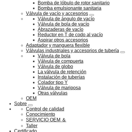
Bomba de lóbulo de rotor sanitario
Bomba emulsionante sanitaria
Válvula de vacío y accesorios
Válvula de ángulo de vacío
Válvula de bola de vacío
Abrazaderas de vacío
Reductor en T de codo al vacío
Aspirar otros accesorios
Adaptador y manguera flexible
Válvulas industriales y accesorios de tubería
Válvula de bola
Válvula de compuerta
Válvula de globo
La válvula de retención
Instalación de tuberías
Colador tipo Y
Válvula de mariposa
Otras válvulas
OEM
Sobre
Control de calidad
Conocimiento
SERVICIO OEM ＆
Taller
Certificado