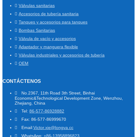
Válvulas sanitarias
Accesorios de tubería sanitaria
Tanques y accesorios para tanques
Bombas Sanitarias
Válvula de vacío y accesorios
Adaptador y manguera flexible
Válvulas industriales y accesorios de tubería
OEM
CONTÁCTENOS
No.2367, 11th Road 3th Street, Binhai
Economic&Technological Development Zone, Wenzhou,
Zhejiang, China
Tel:
86-577-86928882
Fax: 86-577-86999670
Email:
Victor.xie@longva.cc
WhatsApp:
+86-13958896823