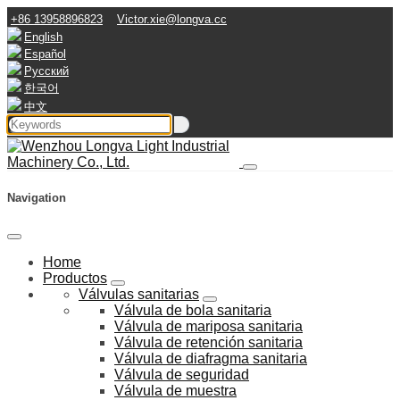
+86 13958896823
Victor.xie@longva.cc
English
Español
Русский
한국어
中文
Navigation
Home
Productos
Válvulas sanitarias
Válvula de bola sanitaria
Válvula de mariposa sanitaria
Válvula de retención sanitaria
Válvula de diafragma sanitaria
Válvula de seguridad
Válvula de muestra