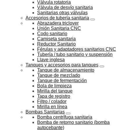
Válvula rotatoria
Válvula de desvío sanitaria
Sanitarias otras válvulas
Accesorios de tubería sanitaria
Abrazadera triclover
Unión Sanitaria CNC
Codo sanitario
Camiseta sanitaria
Reductor Sanitario
Férulas y adaptadores sanitarios CNC
Tubería / tubo sanitario y suspensión
Llave inglesa
Tanques y accesorios para tanques
Tanque de almacenamiento
Tanque de mezclado
Tanque de fermentación
Bola de limpieza
Mirilla del tanque
Tapa de registro
Filtro / colador
Mirilla en línea
Bombas Sanitarias
Bomba centrífuga sanitaria
Bomba de retorno sanitario (bomba
autocebante)